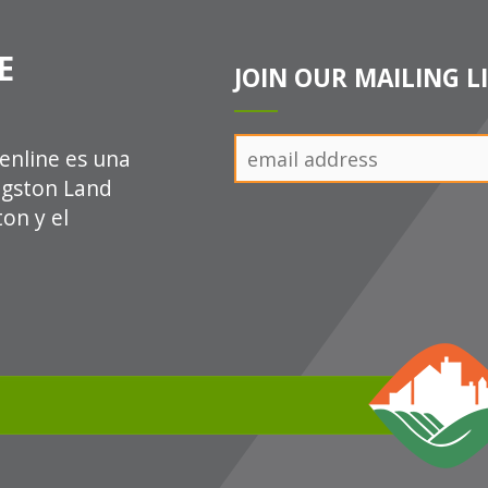
E
JOIN OUR MAILING L
enline es una
ingston Land
ton y el